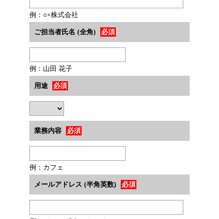
例：○×株式会社
ご担当者氏名 (全角)
必須
例：山田 花子
用途
必須
業務内容
必須
例：カフェ
メールアドレス (半角英数)
必須