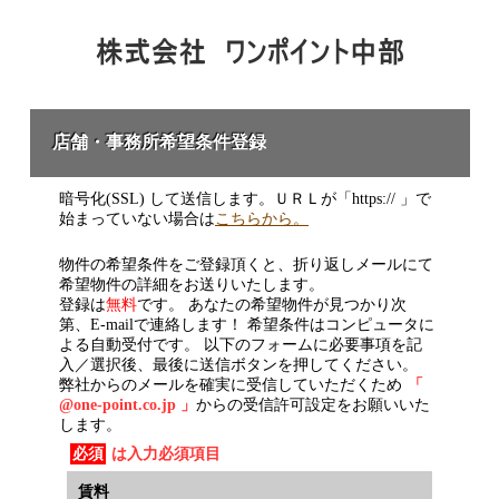
店舗・事務所希望条件登録
暗号化(SSL) して送信します。ＵＲＬが「https:// 」で
始まっていない場合は
こちらから。
物件の希望条件をご登録頂くと、折り返しメールにて
希望物件の詳細をお送りいたします。
登録は
無料
です。 あなたの希望物件が見つかり次
第、E-mailで連絡します！ 希望条件はコンピュータに
よる自動受付です。 以下のフォームに必要事項を記
入／選択後、最後に送信ボタンを押してください。
弊社からのメールを確実に受信していただくため
「
@one-point.co.jp 」
からの受信許可設定をお願いいた
します。
必須
は入力必須項目
賃料