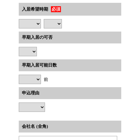
入居希望時期
必須
早期入居の可否
早期入居可能日数
前
申込理由
会社名 (全角)