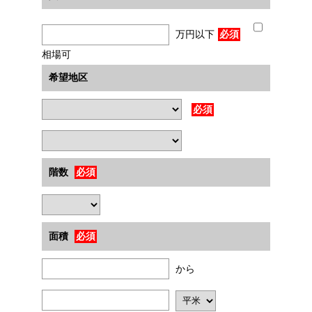
万円以下
必須
相場可
希望地区
必須
階数
必須
面積
必須
から