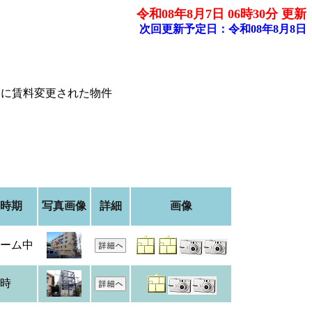
令和08年8月7日 06時30分 更新
次回更新予定日：令和08年8月8日
内に賃料変更された物件
時期
写真画像
詳細
画像
ーム中
時