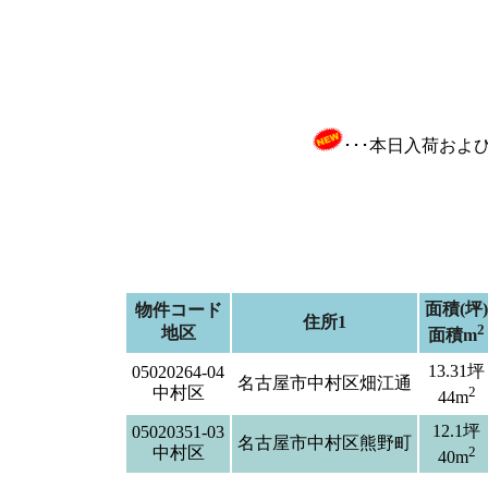
･･･本日入荷お
面積(坪)
物件コード
住所1
2
地区
面積m
13.31坪
05020264-04
名古屋市中村区畑江通
中村区
2
44m
12.1坪
05020351-03
名古屋市中村区熊野町
中村区
2
40m