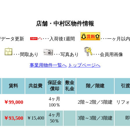
店舗・中村区物件情報
よびデータ更新
･･･入荷後1週間
･･･一ヶ月以
･･･間取あり
･･･写真あり
･･･会員用画像
事業用物件一覧へ
トップページへ
保証金
敷金
賃料
共益費
階／階建
引渡
償却
礼金
4ヶ月
￥99,000
2階～2階／5階建
リフォ
100％
4ヶ月
￥93,500
￥15,400
3階～3階／3階建
即
50％