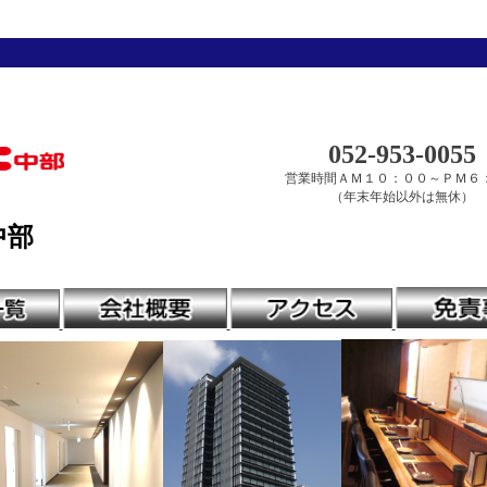
052‐953‐0055
営業時間ＡＭ１０：００～ＰＭ６
（年末年始以外は無休）
中部