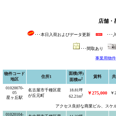
店舗・
･･･本日入荷およびデータ更新
･･
･･･間取あり
事業用物件
面積(坪)
物件コード
住所1
賃料
共
2
地区
面積m
01020070-
名古屋市千種区星
18.81坪
05
￥275,000
￥2
2
が丘元町
62.21m
星ヶ丘駅
アクセス良好な商業ビル、スケ
01020104-