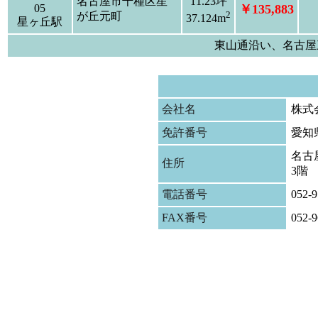
名古屋市千種区星
11.23坪
05
￥135,883
2
が丘元町
37.124m
星ヶ丘駅
東山通沿い、名古屋
会社名
株式
免許番号
愛知
名古屋
住所
3階
電話番号
052-9
FAX番号
052-9