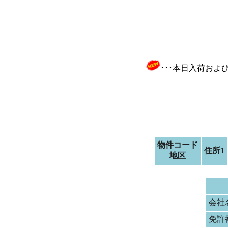
･･･本日入荷お
物件コード
住所1
地区
会社
免許