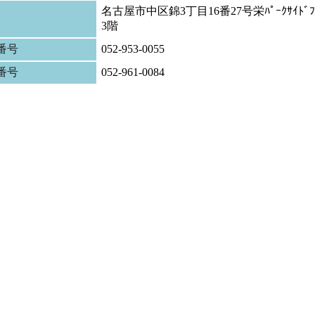
名古屋市中区錦3丁目16番27号栄ﾊﾟｰｸｻｲﾄﾞﾌﾟ
3階
番号
052-953-0055
X番号
052-961-0084