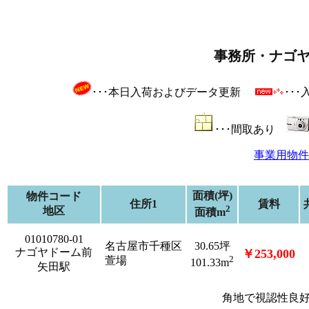
事務所・ナゴ
･･･本日入荷およびデータ更新
･･
･･･間取あり
事業用物件
面積(坪)
物件コード
住所1
賃料
2
地区
面積m
01010780-01
名古屋市千種区
30.65坪
ナゴヤドーム前
￥253,000
2
萱場
101.33m
矢田駅
角地で視認性良