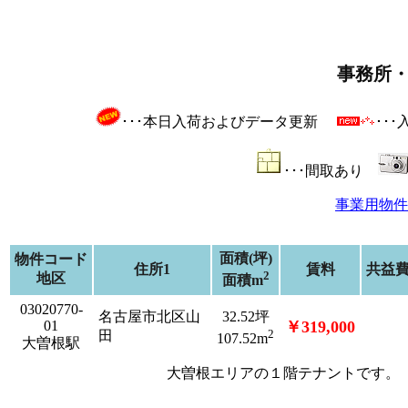
事務所
･･･本日入荷およびデータ更新
･･
･･･間取あり
事業用物件
面積(坪)
物件コード
住所1
賃料
共益
2
地区
面積m
03020770-
名古屋市北区山
32.52坪
01
￥319,000
2
田
107.52m
大曽根駅
大曽根エリアの１階テナントです。