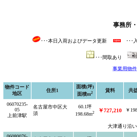
事務所
･･･本日入荷およびデータ更新
･･
･･･間取あり
事業用物件
面積(坪)
物件コード
住所1
賃料
共
2
地区
面積m
06070235-
60.1坪
名古屋市中区大
05
￥727,210
￥198
2
須
198.68m
上前津駅
大津通り沿い
06080076-