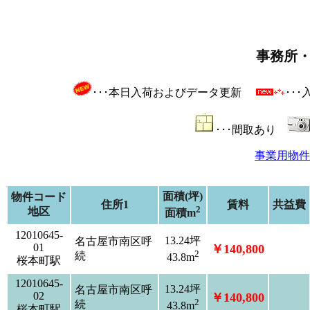
事務所
･･･本日入荷およびデータ更新
･･
･･･間取あり
事業用物件
面積(坪)
物件コード
住所1
賃料
共益費
2
地区
面積m
12010645-
13.24坪
名古屋市南区呼
01
￥140,800
2
続
43.8m
桜本町駅
12010645-
13.24坪
名古屋市南区呼
02
￥140,800
2
続
43.8m
桜本町駅