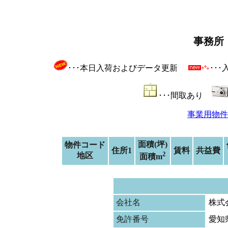
事務所
･･･本日入荷およびデータ更新
･･
･･･間取あり
事業用物件
面積(坪)
物件コード
住所1
賃料
共益費
2
地区
面積m
会社名
株式
免許番号
愛知