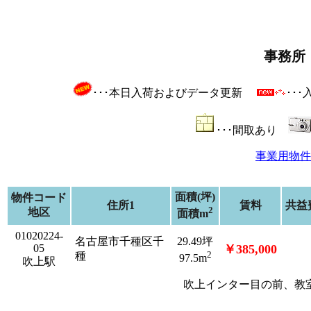
事務所
･･･本日入荷およびデータ更新
･･
･･･間取あり
事業用物件
面積(坪)
物件コード
住所1
賃料
共益
2
地区
面積m
01020224-
名古屋市千種区千
29.49坪
05
￥385,000
2
種
97.5m
吹上駅
吹上インター目の前、教