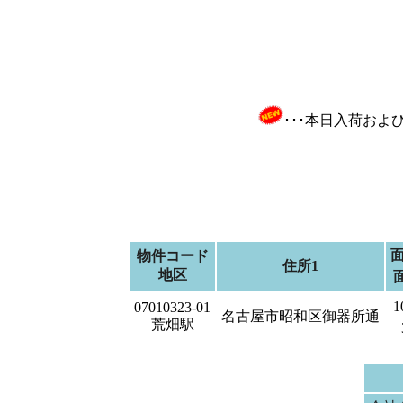
･･･本日入荷お
面
物件コード
住所1
地区
1
07010323-01
名古屋市昭和区御器所通
荒畑駅