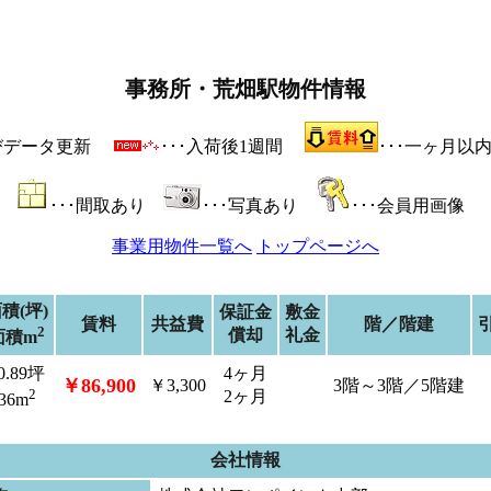
事務所・荒畑駅物件情報
よびデータ更新
･･･入荷後1週間
･･･一ヶ月以
･･･間取あり
･･･写真あり
･･･会員用画像
事業用物件一覧へ
トップページへ
積(坪)
保証金
敷金
賃料
共益費
階／階建
2
償却
礼金
面積m
0.89坪
4ヶ月
￥86,900
￥3,300
3階～3階／5階建
2
2ヶ月
36m
会社情報