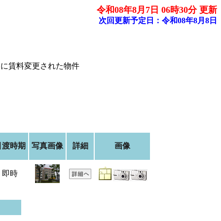
令和08年8月7日 06時30分 更新
次回更新予定日：令和08年8月8日
内に賃料変更された物件
引渡時期
写真画像
詳細
画像
即時