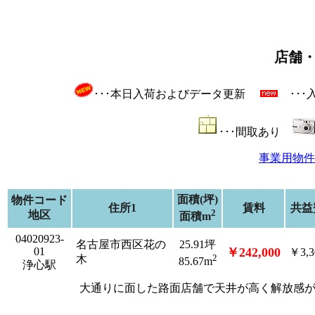
店舗
･･･本日入荷およびデータ更新
･･
･･･間取あり
事業用物件
面積(坪)
物件コード
住所1
賃料
共益
2
地区
面積m
04020923-
名古屋市西区花の
25.91坪
01
￥242,000
￥3,3
2
木
85.67m
浄心駅
大通りに面した路面店舗で天井が高く解放感