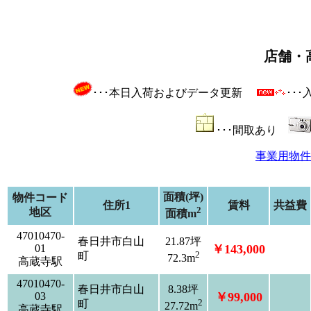
店舗・
･･･本日入荷およびデータ更新
･･
･･･間取あり
事業用物件
面積(坪)
物件コード
住所1
賃料
共益費
2
地区
面積m
47010470-
春日井市白山
21.87坪
01
￥143,000
2
町
72.3m
高蔵寺駅
47010470-
春日井市白山
8.38坪
03
￥99,000
2
町
27.72m
高蔵寺駅