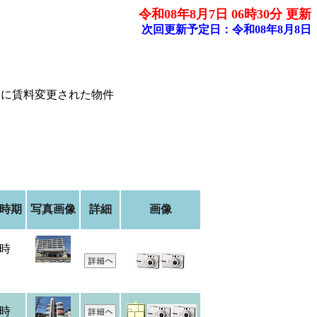
令和08年8月7日 06時30分 更新
次回更新予定日：令和08年8月8日
内に賃料変更された物件
時期
写真画像
詳細
画像
時
時