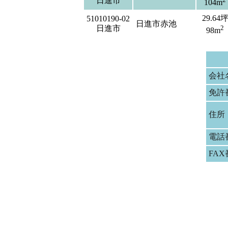
日進市
104m
29.64
51010190-02
日進市赤池
日進市
2
98m
会社
免許
住所
電話
FA