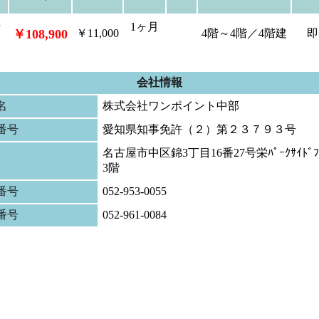
坪
1ヶ月
￥108,900
￥11,000
4階～4階／4階建
即
会社情報
名
株式会社ワンポイント中部
番号
愛知県知事免許（２）第２３７９３号
名古屋市中区錦3丁目16番27号栄ﾊﾟｰｸｻｲﾄﾞﾌﾟ
3階
番号
052-953-0055
X番号
052-961-0084