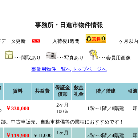
事務所・日進市物件情報
よびデータ更新
･･･入荷後1週間
･･･一ヶ月以
･･･間取あり
･･･写真あり
･･･会員用画像
事業用物件一覧へ
トップページへ
)
保証金
敷金
賃料
共益費
階／階建
引渡
2
償却
礼金
坪
2ヶ月
￥330,000
1階～1階／8階建
即
2
100％
ド跡。中古車販売、自動車整備等の業種におすすめです！
坪
1ヶ月
￥119,900
￥11,000
3階～3階／4階建
即