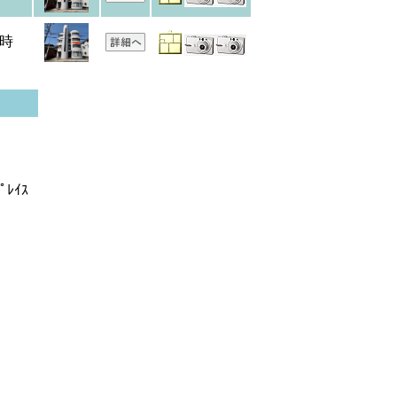
時
ﾚｲｽ