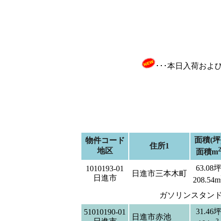
･･･本日入荷お
面積(坪
物件コード
住所1
地区
面積m
63.08
1010193-01
日進市三本木町
日進市
208.54m
ガソリンスタン
31.46
51010190-01
日進市赤池
2