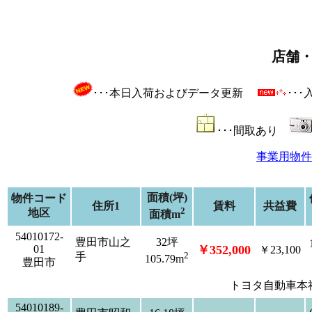
店舗
･･･本日入荷およびデータ更新
･･
･･･間取あり
事業用物件
面積(坪)
物件コード
住所1
賃料
共益費
2
地区
面積m
54010172-
豊田市山之
32坪
01
￥352,000
￥23,100
2
手
105.79m
豊田市
トヨタ自動車本
54010189-