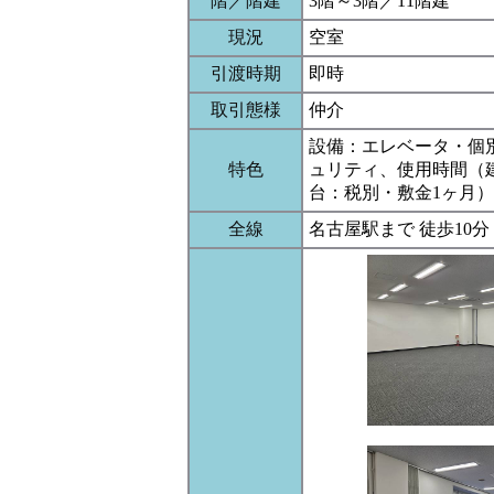
階／階建
3階～3階／11階建
現況
空室
引渡時期
即時
取引態様
仲介
設備：エレベータ・個
特色
ュリティ、使用時間（建物
台：税別・敷金1ヶ月
全線
名古屋駅まで 徒歩10分