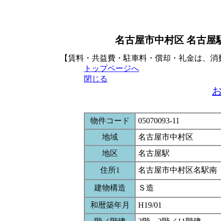
名古屋市中村区 名古屋
【賃料・共益費・駐車料・償却・礼金は、消
トップページへ
閉じる
物件コード
05070093-11
地域
名古屋市中村区
地区
名古屋駅
住所1
名古屋市中村区名駅南
建物構造
Ｓ造
和暦築年月
H19/01