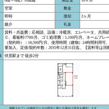
6階～6階／10階建
保証金
10ヶ月
空室
敷金
即時
償却
2ヶ月
媒介
礼金
賃料・共益費：応相談、設備：冷暖房、エレベータ、共用
Ｃ、看板料\7700/月、ゴミ処理費：1,100円/月、ネームプ
（契約時）：16,500円/月、使用時間（建物）24時間利用可
要加入、定借/契約年数：2035年12月31日迄、【賃料等は
線
伏見駅まで 徒歩2分
掲載されている物件データが現況と異なる場合は現況を優先します。