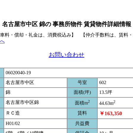
名古屋市中区 錦の 事務所物件 賃貸物件詳細情報
車料・償却・礼金は、消費税込み】 【仲介手数料は、賃料・
へ
お問い合わせ
06020040-19
名古屋市中区
号室
602
錦
面積(坪)
13.5坪
2
2
名古屋市中区錦
面積m
44.63m
ＲＣ造
賃料
￥163,350
H01/02
共益費