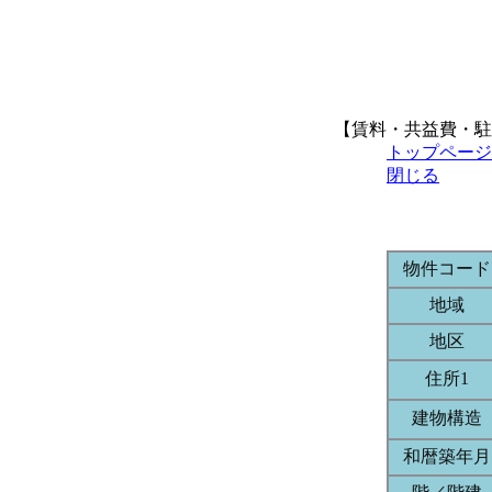
【賃料・共益費・駐
トップページ
閉じる
物件コード
地域
地区
住所1
建物構造
和暦築年月