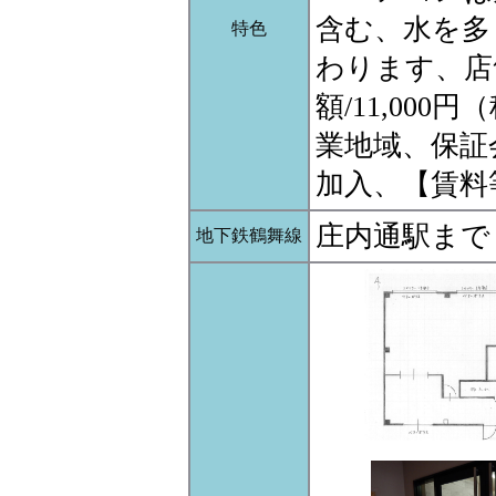
含む、水を多
特色
わります、店
額/11,00
業地域、保証
加入、【賃料
庄内通駅まで 
地下鉄鶴舞線