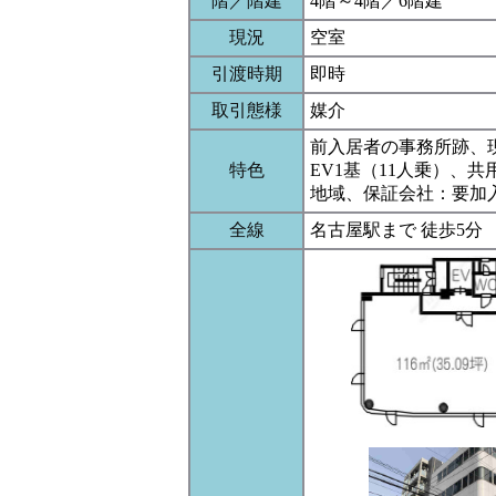
階／階建
4階～4階／6階建
現況
空室
引渡時期
即時
取引態様
媒介
前入居者の事務所跡、
特色
EV1基（11人乗）、
地域、保証会社：要加
全線
名古屋駅まで 徒歩5分