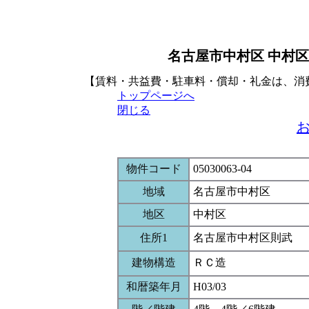
名古屋市中村区 中村区
【賃料・共益費・駐車料・償却・礼金は、消
トップページへ
閉じる
物件コード
05030063-04
地域
名古屋市中村区
地区
中村区
住所1
名古屋市中村区則武
建物構造
ＲＣ造
和暦築年月
H03/03