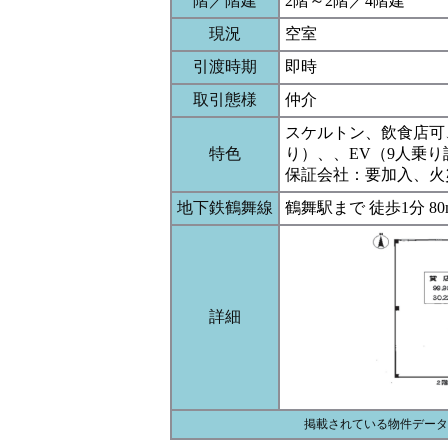
階／階建
2階～2階／4階建
現況
空室
引渡時期
即時
取引態様
仲介
スケルトン、飲食店可
特色
り）、、EV（9人乗
保証会社：要加入、火
地下鉄鶴舞線
鶴舞駅まで 徒歩1分 80
詳細
掲載されている物件データ