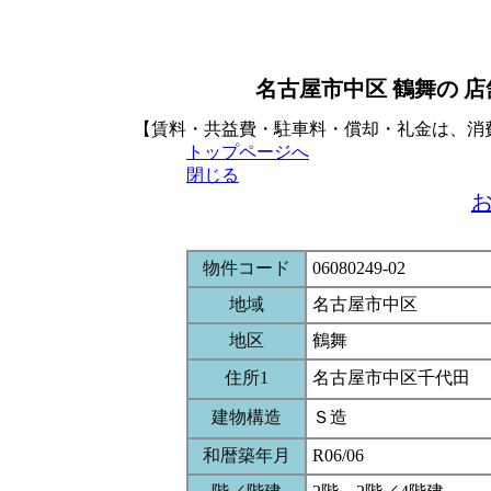
名古屋市中区 鶴舞の 
【賃料・共益費・駐車料・償却・礼金は、消
トップページへ
閉じる
物件コード
06080249-02
地域
名古屋市中区
地区
鶴舞
住所1
名古屋市中区千代田
建物構造
Ｓ造
和暦築年月
R06/06