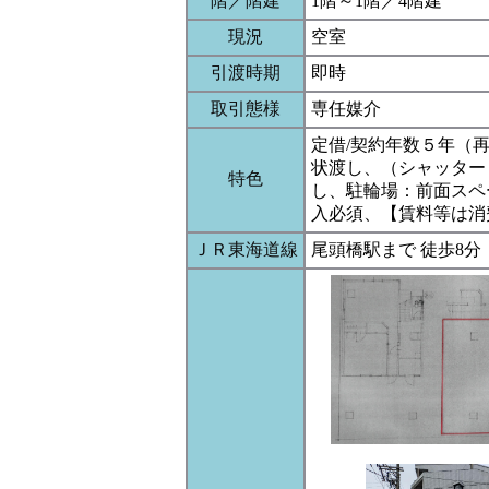
階／階建
1階～1階／4階建
現況
空室
引渡時期
即時
取引態様
専任媒介
定借/契約年数５年（
状渡し、（シャッター
特色
し、駐輪場：前面スペ
入必須、【賃料等は消
ＪＲ東海道線
尾頭橋駅まで 徒歩8分