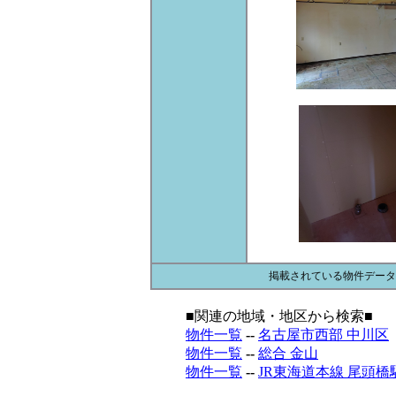
掲載されている物件データ
■関連の地域・地区から検索■
物件一覧
--
名古屋市西部 中川区
物件一覧
--
総合 金山
物件一覧
--
JR東海道本線 尾頭橋