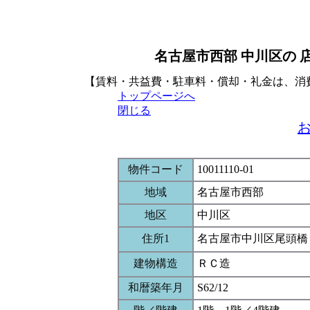
名古屋市西部 中川区の 
【賃料・共益費・駐車料・償却・礼金は、消
トップページへ
閉じる
物件コード
10011110-01
地域
名古屋市西部
地区
中川区
住所1
名古屋市中川区尾頭橋
建物構造
ＲＣ造
和暦築年月
S62/12