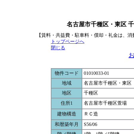
名古屋市千種区・東区 千
【賃料・共益費・駐車料・償却・礼金は、消
トップページへ
閉じる
物件コード
01010033-01
地域
名古屋市千種区・東区
地区
千種区
住所1
名古屋市千種区萱場
建物構造
ＲＣ造
和暦築年月
S56/06