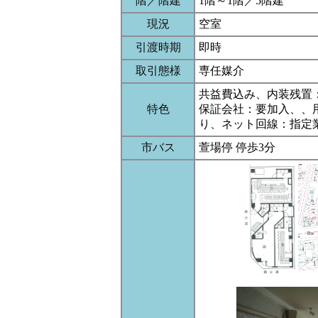
階／階建
1階～1階／5階建
現況
空室
引渡時期
即時
取引態様
専任媒介
共益費込み、内装残置
特色
保証会社：要加入、、
り、ネット回線：指定
市バス
萱場停 停歩3分