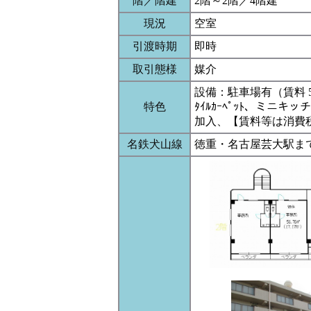
階／階建
2階～2階／4階建
現況
空室
引渡時期
即時
取引態様
媒介
設備：駐車場有（賃料 5
特色
ﾀｲﾙｶｰﾍﾟｯﾄ、ミ
加入、【賃料等は消費
名鉄犬山線
徳重・名古屋芸大駅まで