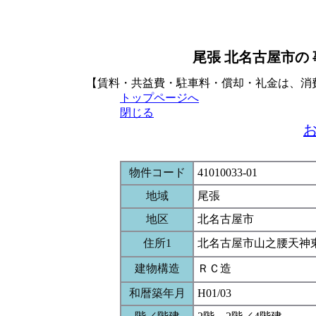
尾張 北名古屋市の
【賃料・共益費・駐車料・償却・礼金は、消
トップページへ
閉じる
物件コード
41010033-01
地域
尾張
地区
北名古屋市
住所1
北名古屋市山之腰天神
建物構造
ＲＣ造
和暦築年月
H01/03