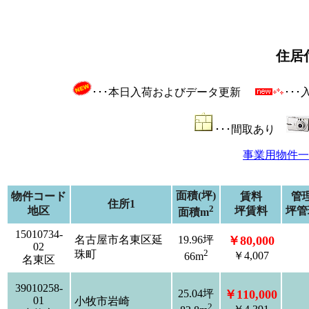
住居
･･･本日入荷およびデータ更新
･･
･･･間取あり
事業用物件一
面積(坪)
物件コード
賃料
管
住所1
2
地区
坪賃料
坪管
面積m
15010734-
名古屋市名東区延
19.96坪
￥80,000
02
2
珠町
￥4,007
66m
名東区
39010258-
25.04坪
￥110,000
01
小牧市岩崎
2