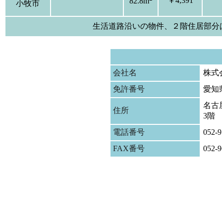
￥4,391
82.8m
小牧市
生活道路沿いの物件、２階住居部分
会社名
株式
免許番号
愛知
名古屋
住所
3階
電話番号
052-9
FAX番号
052-9