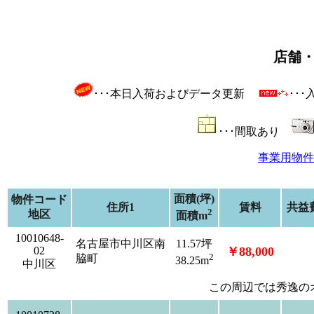
店舗
･･･本日入荷およびデータ更新
･･
･･･間取あり
事業用物件
面積(坪)
物件コード
住所1
賃料
共益
2
地区
面積m
10010648-
名古屋市中川区南
11.57坪
02
￥88,000
2
脇町
38.25m
中川区
この周辺では秀逸の