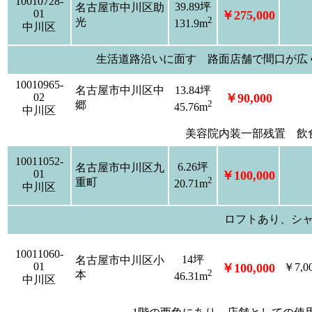
10010728-
39.89坪
名古屋市中川区助
01
￥275,000
2
光
131.9m
中川区
生活道路沿いに面す 路面店舗で間口が広
10010965-
名古屋市中川区中
13.84坪
02
￥90,000
2
郷
45.76m
中川区
美容院内装一部残置 飲
10011052-
6.26坪
名古屋市中川区九
01
￥100,000
2
重町
20.71m
中川区
ロフトあり、シ
10011060-
14坪
名古屋市中川区小
01
￥100,000
￥7,0
2
本
46.31m
中川区