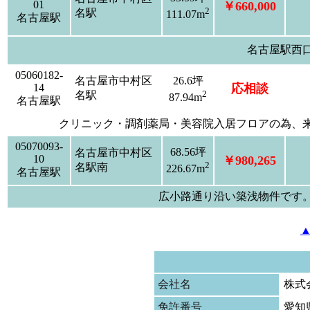
01
￥660,000
2
名駅
111.07m
名古屋駅
名古屋駅西
05060182-
名古屋市中村区
26.6坪
14
応相談
2
名駅
87.94m
名古屋駅
クリニック・調剤薬局・美容院入居フロアの為、
05070093-
68.56坪
名古屋市中村区
10
￥980,265
2
名駅南
226.67m
名古屋駅
広小路通り沿い築浅物件です
会社名
株式
免許番号
愛知