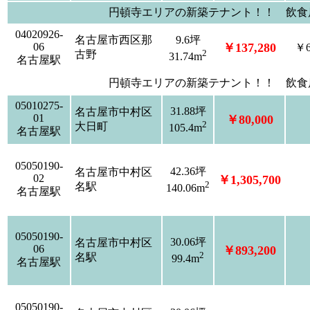
円頓寺エリアの新築テナント！！ 飲食
04020926-
名古屋市西区那
9.6坪
06
￥137,280
￥6
2
古野
31.74m
名古屋駅
円頓寺エリアの新築テナント！！ 飲食
05010275-
31.88坪
名古屋市中村区
01
￥80,000
2
大日町
105.4m
名古屋駅
05050190-
42.36坪
名古屋市中村区
02
￥1,305,700
2
名駅
140.06m
名古屋駅
05050190-
30.06坪
名古屋市中村区
06
￥893,200
2
名駅
99.4m
名古屋駅
05050190-