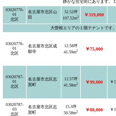
静かな住宅街にあります。
03020770-
名古屋市北区山
32.52坪
01
￥319,000
2
田
107.52m
北区
大曽根エリアの１階テナントです
03020776-
12.58坪
名古屋市北区成
01
￥75,000
2
願寺
41.59m
北区
03020787-
12.57坪
名古屋市北区志
01
￥99,000
￥1
2
賀町
41.58m
北区
03020787-
15.3坪
名古屋市北区志
03
￥88,000
￥1
2
賀町
50.58m
北区