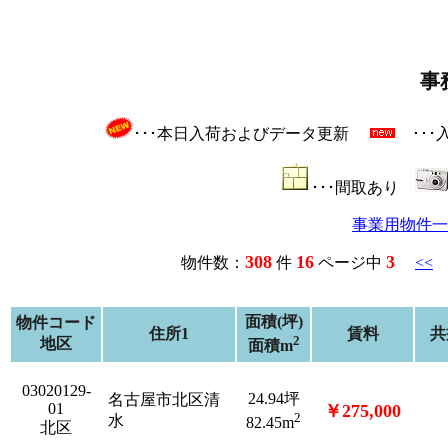
事
･･･本日入荷およびデータ更新
･･
･･･間取あり
事業用物件一
308
16
3
物件数：
件
ページ中
<<
面積(坪)
物件コード
住所1
賃料
共
2
地区
面積m
03020129-
24.94坪
名古屋市北区清
01
￥275,000
2
水
82.45m
北区