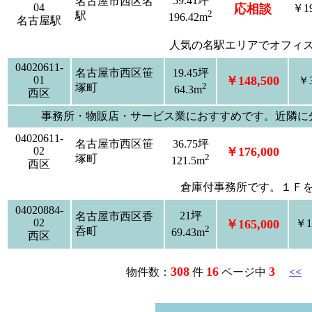
59.41坪
名古屋市西区名
04
応相談
￥19
2
駅
196.42m
名古屋駅
人気の名駅エリアでオフィ
04020611-
名古屋市西区笹
19.45坪
01
￥148,500
￥3
2
塚町
64.3m
西区
事務所・物販店・サービス業におすすめです。近隣に
04020611-
名古屋市西区笹
36.75坪
02
￥176,000
2
塚町
121.5m
西区
倉庫付事務所です。１Ｆ
04020884-
21坪
名古屋市西区香
02
￥165,000
￥1
2
呑町
69.43m
西区
308
16
3
物件数：
件
ページ中
<<