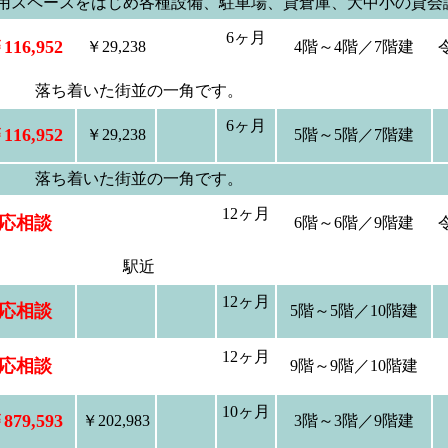
共用スペースをはじめ各種設備、駐車場、貸倉庫、大中小の貸会
6ヶ月
116,952
￥29,238
4階～4階／7階建
落ち着いた街並の一角です。
6ヶ月
116,952
￥29,238
5階～5階／7階建
落ち着いた街並の一角です。
12ヶ月
応相談
6階～6階／9階建
駅近
12ヶ月
応相談
5階～5階／10階建
12ヶ月
応相談
9階～9階／10階建
10ヶ月
879,593
￥202,983
3階～3階／9階建