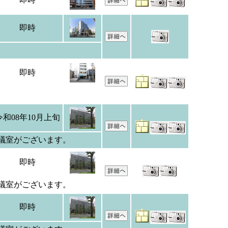
即時
即時
令和08年10月上旬
議室がございます。
即時
議室がございます。
即時