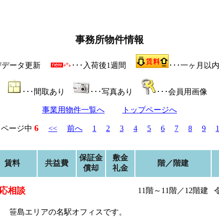
事務所物件情報
よびデータ更新
･･･入荷後1週間
･･･一ヶ月以
･･･間取あり
･･･写真あり
･･･会員用画像
事業用物件一覧へ
トップページへ
6
ページ中
<<
前へ
1
2
3
4
5
6
7
8
9
保証金
敷金
賃料
共益費
階／階建
償却
礼金
応相談
11階～11階／12階建
笹島エリアの名駅オフィスです。