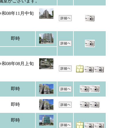
議室がございます。
令和08年11月中旬
即時
令和08年08月上旬
即時
即時
即時