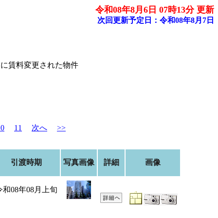
令和08年8月6日 07時13分 更新
次回更新予定日：令和08年8月7日
内に賃料変更された物件
10
11
次へ
>>
引渡時期
写真画像
詳細
画像
令和08年08月上旬