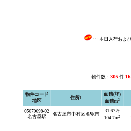
･･･本日入荷お
305
16
物件数：
件
面積(坪)
物件コード
住所1
2
地区
面積m
31.67坪
05070098-02
名古屋市中村区名駅南
名古屋駅
2
104.7m